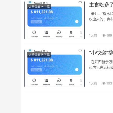
主食吃多了
比特派官网下载
最近，“碳水脸”在短视频平台引发热议。有博主说，一张大圆脸——这就是每天吃馒头面条
吃出来的；也有
1天前
169
“小快递”撬
比特派官网下载
在江西新余万商红新履小镇，制鞋车间机器轰鸣，电商直播间里主播热情推介，快递分拨中
心内包裹流转如
1天前
103