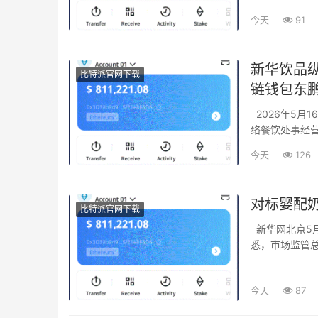
今天
91
新华饮品纵
比特派官网下载
链钱包东
2026年5月16日—29日，行业重点动态包罗：我国已累计发布食品安详尺度1750项，《网
络餐饮处事经营
今天
126
对标婴配
比特派官网下载
新华网北京5月29日电（记者王忻）记者29日从市场监管总局食品安详专题新闻发布会上获
悉，市场监管总
今天
87