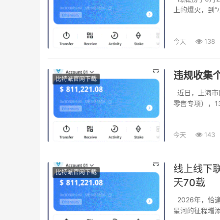
上的爆火，到“
今天
138
违规收集个
比特派官网下载
近日，上海市网信办发布关于属地App个人信息收集使用问题的传递（2026年第二批-消费
零售专项），1
今天
143
线上线下联
比特派官网下载
天70载
2026年，恰逢中国航天事业创建70周年，4月24日第十一个“中国航天日”的到来为这场跨越
星河的征程增添