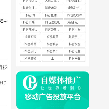
抖音培训骗局
大熊会靠谱么
抖音培训基础
抖音创业培训
抖音运营方案
抖音发长视频
抖音同
抖音直播培训
抖音刷粉丝
喝~
抖音传媒公司
抖音速成班
济南抖音公司
抖音陈婷mm资料
抖音带货方法
抖音小程
流量变现
短视频营
抖音用户
抖音养号
抖音教学
抖音橱窗
抖音热门
抖音卖货
抖音运营
抖音赚钱
上
抖音平台
科技