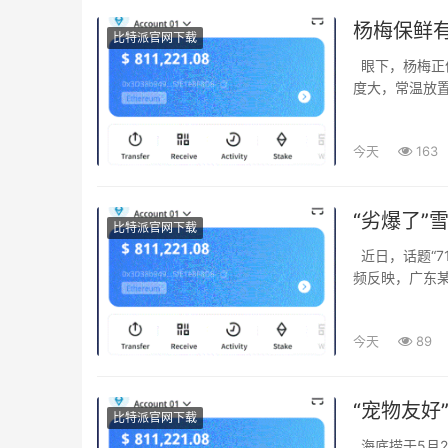
杨梅保鲜
比特派官网下载
眼下，杨梅正值集中上市，酸甜多汁的口感备受消费者青睐。不少消费者反映，杨梅存放难
度大，常温放置
今天
163
“劣爆了”
比特派官网下载
近日，话题“711门店广告夯爆了写成劣爆了”登上热搜，引发网友广泛讨论。 有网友发布视
频反映，广东某
今天
89
“宠物友好
比特派官网下载
海底捞于5月26日宣布正式关闭深圳、武汉三家宠物友好试点餐厅。 从试点初期在社交平台