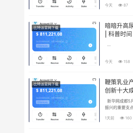
今天
87
暗暗升高尿酸
比特派官网下载
| 科普时间
...
今天
158
鞭策乳业产
比特派官网下载
创新十大
新华网成都5月28日电（记者 沈美）乳业是关系国计民生的重要财富，更是健康中国、村子
振兴的重要支点
1天前
160