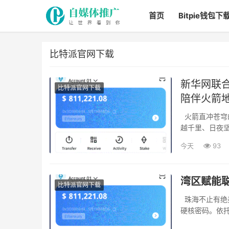
首页
Bitpie钱包下
比特派官网下载
新华网联
比特派官网下载
陪伴火箭
火箭直冲苍穹的高光时刻万众瞩目，却少有人知晓，每一次乐成升空的背后，都藏着一场跨
越千里、日夜坚
今天
93
湾区赋能
比特派官网下载
珠海不止有绝美海岸线，海边这壮观、连片的科技温室同样很有看点，这里藏着现代农业的
硬核密码。依托