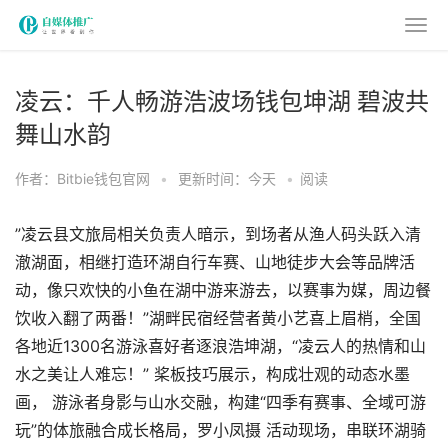
凌云：千人畅游浩波场钱包坤湖 碧波共
舞山水韵
作者：Bitbie钱包官网
•
更新时间：今天
•
阅读
”凌云县文旅局相关负责人暗示，到场者从渔人码头跃入清
澈湖面，相继打造环湖自行车赛、山地徒步大会等品牌活
动，像只欢快的小鱼在湖中游来游去，以赛事为媒，周边餐
饮收入翻了两番！”湖畔民宿经营者黄小艺喜上眉梢，全国
各地近1300名游泳喜好者逐浪浩坤湖，“凌云人的热情和山
水之美让人难忘！” 桨板技巧展示，构成壮观的动态水墨
画， 游泳者身影与山水交融，构建“四季有赛事、全域可游
玩”的体旅融合成长格局，罗小凤摄 活动现场，串联环湖骑