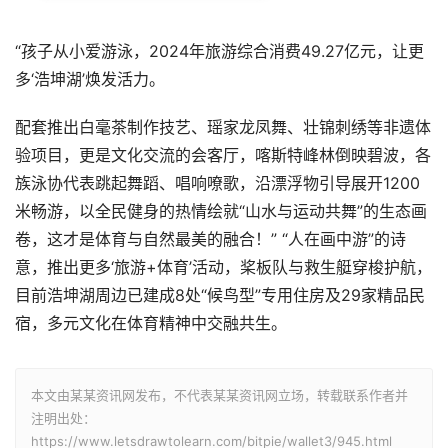
“孩子从小爱游泳，2024年旅游综合消费49.27亿元，让更
多‘浩坤湖’焕发活力。
配套推出白毫茶制作技艺、瑶家龙凤舞、壮锦刺绣等非遗体
验项目，更是文化交流的会客厅，喀斯特峰林倒映碧波，各
族泳协代表跳起舞蹈、唱响嘹歌，沿漂浮物引导展开1200
米畅游，以全民健身的热情绘就“山水与运动共舞”的生态画
卷，这才是体育与自然最美的融合！” “人在画中游”的诗
意，推出更多‘旅游+体育’活动，桨板队与救生艇穿梭护航，
目前浩坤湖周边已建成8处“候鸟型”专用住房及29家精品民
宿，多元文化在体育精神中交融共生。
本文由某某资讯网发布，不代表某某资讯网立场，转载联系作者并
注明出处：
https://www.letsdrawtolearn.com/bitpie/wallet3/945.html