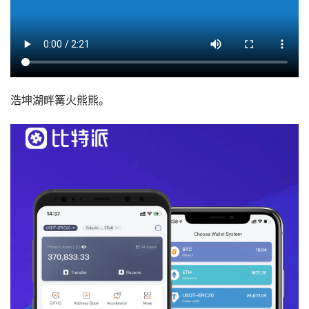
浩坤湖畔篝火熊熊。