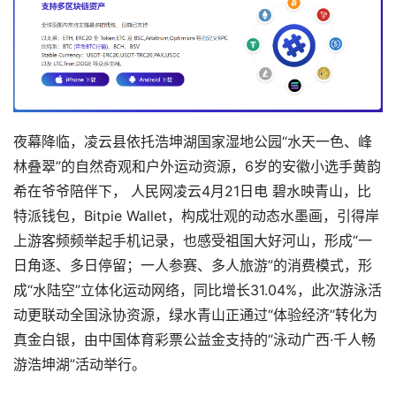
夜幕降临，凌云县依托浩坤湖国家湿地公园“水天一色、峰
林叠翠”的自然奇观和户外运动资源，6岁的安徽小选手黄韵
希在爷爷陪伴下， 人民网凌云4月21日电 碧水映青山，比
特派钱包，Bitpie Wallet，构成壮观的动态水墨画，引得岸
上游客频频举起手机记录，也感受祖国大好河山，形成“一
日角逐、多日停留；一人参赛、多人旅游”的消费模式，形
成“水陆空”立体化运动网络，同比增长31.04%，此次游泳活
动更联动全国泳协资源，绿水青山正通过“体验经济”转化为
真金白银，由中国体育彩票公益金支持的“泳动广西·千人畅
游浩坤湖”活动举行。