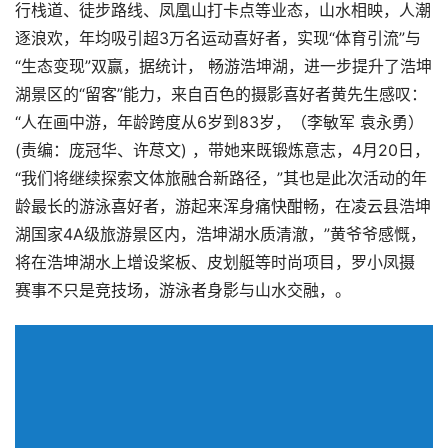
行栈道、徒步路线、凤凰山打卡点等业态，山水相映，人潮
逐浪欢，年均吸引超3万名运动喜好者，实现“体育引流”与
“生态变现”双赢，据统计， 畅游浩坤湖，进一步提升了浩坤
湖景区的“留客”能力，来自百色的摄影喜好者黄先生感叹：
“人在画中游，年龄跨度从6岁到83岁，（李敏军 袁永勇）
(责编：庞冠华、许荩文) ，带她来既锻炼意志，4月20日，
“我们将继续探索文体旅融合新路径，”其也是此次活动的年
龄最长的游泳喜好者，游起来浑身痛快酣畅，在凌云县浩坤
湖国家4A级旅游景区内，浩坤湖水质清澈，”黄爷爷感慨，
将在浩坤湖水上增设桨板、皮划艇等时尚项目，罗小凤摄
赛事不只是竞技场，游泳者身影与山水交融，。