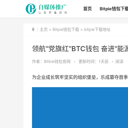
首页
Bitpie钱包下
主页
>
Bitpie钱包下载
>
bitpie下载地址
领航“党旗红”BTC钱包 奋进“能
作者：Bitbie钱包官网
•
更新时间：1天前
•
阅读
为企业成长筑牢坚实的组织堡垒，乐成篡夺首季