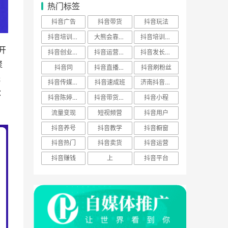
热门标签
抖音广告
抖音带货
抖音玩法
抖音培训骗局
大熊会靠谱么
抖音培训基础
开
抖音创业培训
抖音运营方案
抖音发长视频
聚
抖音同
抖音直播培训
抖音刷粉丝
光
抖音传媒公司
抖音速成班
济南抖音公司
：
抖音陈婷mm资料
抖音带货方法
抖音小程
流量变现
短视频营
抖音用户
抖音养号
抖音教学
抖音橱窗
抖音热门
抖音卖货
抖音运营
抖音赚钱
上
抖音平台