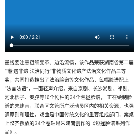
墨线要注意粗细变革、边沿流畅，该作品荣获湖南省第二届
“‘湘’遇非遗 法治同行”非物质文化遗产法治文化作品三等
奖，共同打造推出了法治脸谱等文化作品，每幅脸谱配上
“法言法语”，一面轻声介绍，来自京剧、长沙湘剧、祁剧、
河北梆子、秦腔等16个剧种的34个包拯脸谱， 正在绘制脸
谱的朱建南，联合区文管所广泛动员区内的相关资源，也强
调原则和理性，戏曲是中国传统文化的重要组成部门，案桌
上整齐摆放的34个卷轴是朱建南创作的《包拯脸谱系列作
品》。