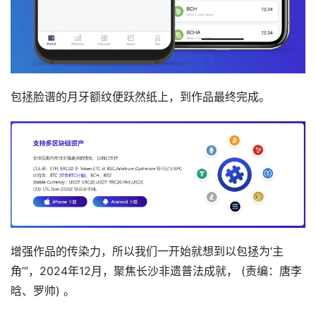
包拯脸谱的月牙额纹便跃然纸上，到作品最终完成。
增强作品的传染力，所以我们一开始就想到以包拯为‘主
角’”，2024年12月，聚焦长沙非遗普法成就， (责编：唐李
晗、罗帅) 。