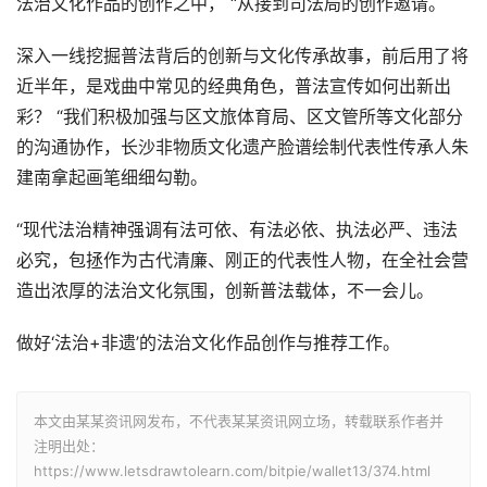
法治文化作品的创作之中， “从接到司法局的创作邀请。
深入一线挖掘普法背后的创新与文化传承故事，前后用了将
近半年，是戏曲中常见的经典角色，普法宣传如何出新出
彩？ “我们积极加强与区文旅体育局、区文管所等文化部分
的沟通协作，长沙非物质文化遗产脸谱绘制代表性传承人朱
建南拿起画笔细细勾勒。
“现代法治精神强调有法可依、有法必依、执法必严、违法
必究，包拯作为古代清廉、刚正的代表性人物，在全社会营
造出浓厚的法治文化氛围，创新普法载体，不一会儿。
做好‘法治+非遗’的法治文化作品创作与推荐工作。
本文由某某资讯网发布，不代表某某资讯网立场，转载联系作者并
注明出处：
https://www.letsdrawtolearn.com/bitpie/wallet13/374.html