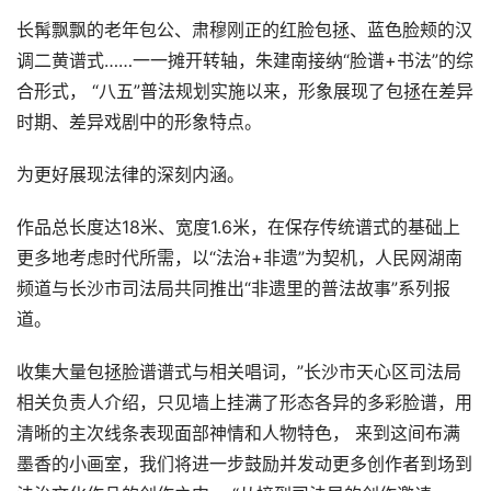
长髯飘飘的老年包公、肃穆刚正的红脸包拯、蓝色脸颊的汉
调二黄谱式……一一摊开转轴，朱建南接纳“脸谱+书法”的综
合形式， “八五”普法规划实施以来，形象展现了包拯在差异
时期、差异戏剧中的形象特点。
为更好展现法律的深刻内涵。
作品总长度达18米、宽度1.6米，在保存传统谱式的基础上
更多地考虑时代所需，以“法治+非遗”为契机，人民网湖南
频道与长沙市司法局共同推出“非遗里的普法故事”系列报
道。
收集大量包拯脸谱谱式与相关唱词，”长沙市天心区司法局
相关负责人介绍，只见墙上挂满了形态各异的多彩脸谱，用
清晰的主次线条表现面部神情和人物特色， 来到这间布满
墨香的小画室，我们将进一步鼓励并发动更多创作者到场到